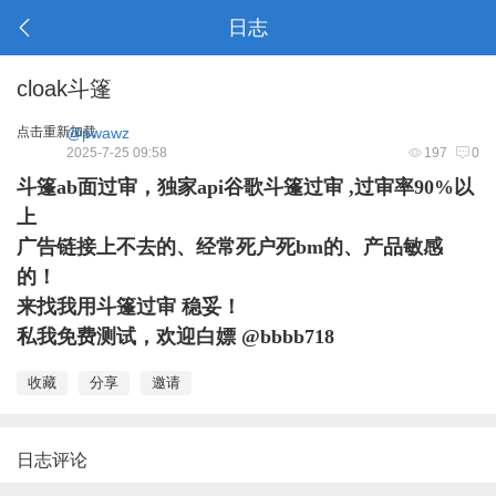
日志
cloak斗篷
点击重新加载
@pwawz
2025-7-25 09:58
197
0
斗篷ab面过审，独家api谷歌斗篷过审 ,过审率90%以
上
广告链接上不去的、经常死户死bm的、产品敏感
的！
来找我用斗篷过审 稳妥！
私我免费测试，欢迎白嫖 @bbbb718
收藏
分享
邀请
日志评论