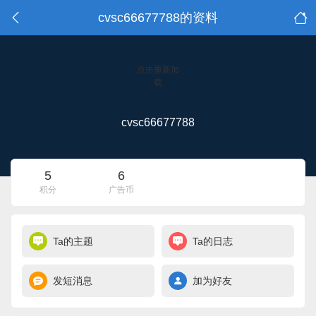
cvsc66677788的资料
点击重新加
载
cvsc66677788
5
6
积分
广告币
Ta的主题
Ta的日志
发短消息
加为好友