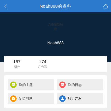
Noah888的资料
点击重新加
载
Noah888
167
174
积分
广告币
Ta的主题
Ta的日志
发短消息
加为好友