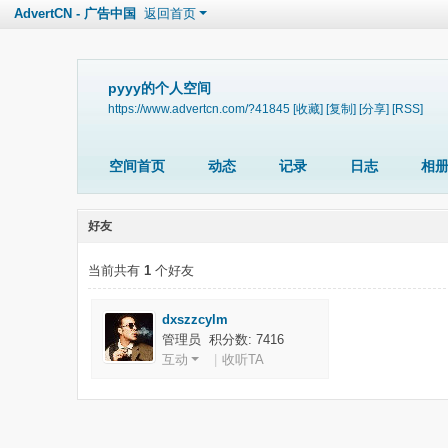
AdvertCN - 广告中国
返回首页
pyyy的个人空间
https://www.advertcn.com/?41845
[收藏]
[复制]
[分享]
[RSS]
空间首页
动态
记录
日志
相
好友
当前共有
1
个好友
dxszzcylm
管理员 积分数: 7416
互动
|
收听TA