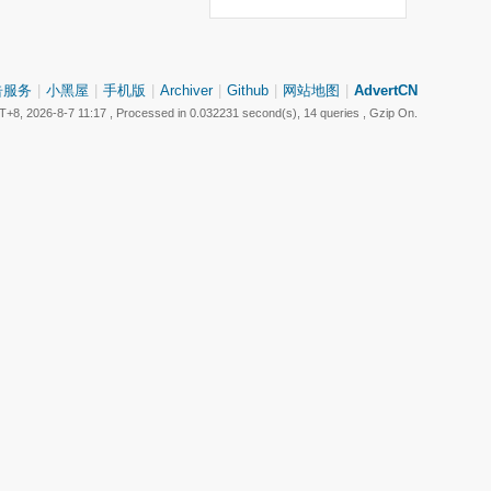
告服务
|
小黑屋
|
手机版
|
Archiver
|
Github
|
网站地图
|
AdvertCN
+8, 2026-8-7 11:17
, Processed in 0.032231 second(s), 14 queries , Gzip On.