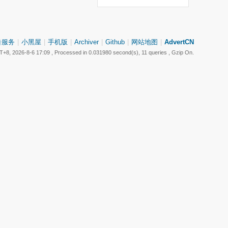
告服务
|
小黑屋
|
手机版
|
Archiver
|
Github
|
网站地图
|
AdvertCN
+8, 2026-8-6 17:09
, Processed in 0.031980 second(s), 11 queries , Gzip On.