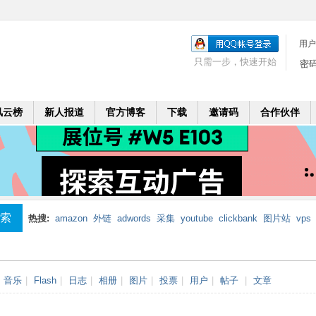
用户
只需一步，快速开始
密
风云榜
新人报道
官方博客
下载
邀请码
合作伙伴
索
热搜:
amazon
外链
adwords
采集
youtube
clickbank
图片站
vps
mobi
二个月
leadbolt
代理
音乐
|
Flash
|
日志
|
相册
|
图片
|
投票
|
用户
|
帖子
|
文章