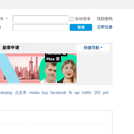
名
自动登录
找回密码
码
立即注册
登录
勋章申请
快捷导航
display
点击率
media
buy
facebook
fb
api
traffic
202
pof