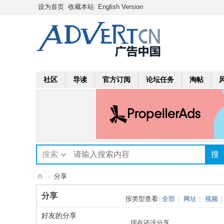
设为首页
收藏本站
English Version
社区
导读
官方订阅
论坛任务
淘帖
搜索
搜
›
分享
A
分享
按类型查看:
全部
|
网址
|
视频
|
dv
好友的分享
ert
现在还没分享