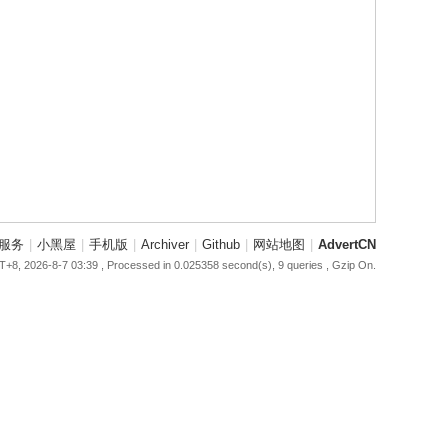
服务
|
小黑屋
|
手机版
|
Archiver
|
Github
|
网站地图
|
AdvertCN
+8, 2026-8-7 03:39
, Processed in 0.025358 second(s), 9 queries , Gzip On.