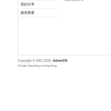
我的分享
C
N
随便看看
-
广
告
中
国
Copyright © 2001-2026,
AdvertCN
Proudly Operating in Hong Kong.