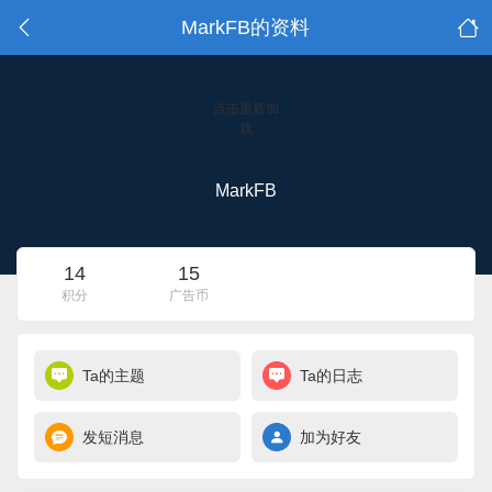
MarkFB的资料
点击重新加
载
MarkFB
14
15
积分
广告币
Ta的主题
Ta的日志
发短消息
加为好友