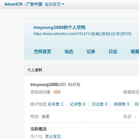
AdvertCN - 广告中国
返回首页
timyoung1688的个人空间
https://www.advertcn.com/?41474
[收藏]
[复制]
[分享]
[RSS]
空间首页
动态
记录
日志
相
个人资料
timyoung1688
(UID: 41474)
空间访问量
524
邮箱状
统计信息
好友数 1
|
记录数 0
|
日志数 0
|
相册数 0
|
回
性别
保密
生日
-
活跃概况
用户组
禁止发言