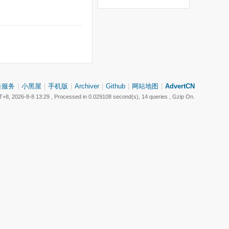
告服务
|
小黑屋
|
手机版
|
Archiver
|
Github
|
网站地图
|
AdvertCN
+8, 2026-8-8 13:29
, Processed in 0.029108 second(s), 14 queries , Gzip On.