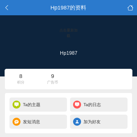
Hp1987的资料
点击重新加
载
Hp1987
8
9
积分
广告币
Ta的主题
Ta的日志
发短消息
加为好友