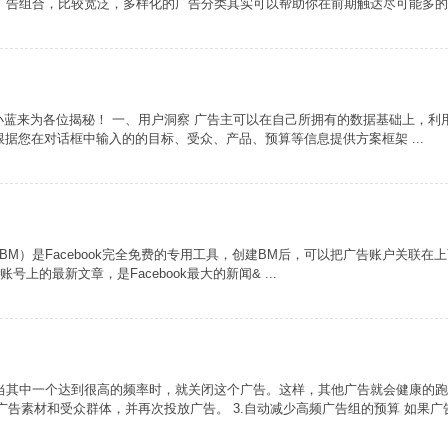
广告组合，比较宽泛，多样化的广告分类其实可以帮助你在前期触达尽可能多的用
小蓝来为各位揭秘！ 一、用户洞察 广告主可以在自己所拥有的数据基础上，利
可以根据您在对话框中输入的的目标、受众、产品、预算等信息提供方案框架 ...
inessManager（BM）是Facebook完全免费的专用工具，创建BM后，可以把广告账
tter账号上的最新文章，是Facebook最大的新闻& ...
当其中一个达到很高的频率时，就关闭这个广告。这样，其他广告就会健康的跑下
告素材和受众群体，并再次投放广告。 3.自动减少高频广告组的预算 如果广告组