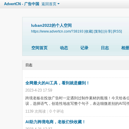
AdvertCN - 广告中国
返回首页
luban2022的个人空间
https://www.advertcn.com/?38193
[收藏]
[复制]
[分享]
[RSS]
空间首页
动态
记录
日志
相
日志
全网最火的AI工具，看到就是赚到！
2023-4-23 17:59
跨境老板在投放广告时一定遇到过制作素材的瓶颈！今天给各位老板推
误，选择语气，创造性地改写整个句子，表达细微差别的AI写作伴侣。它支持多种
1139 次阅读
|
0
个评论
AI助力跨境电商，老板们快收藏！