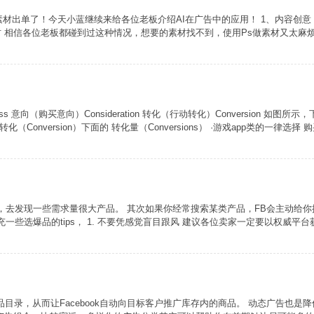
素材出单了！今天小蓝继续来给各位老板介绍AI在广告中的应用！ 1、内容创意
 相信各位老板都碰到过这种情况，想要的素材找不到，使用Ps做素材又太麻烦，那
s 意向（购买意向）Consideration 转化（行动转化）Conversion 如图
ersion）下面的 转化量（Conversions） ·游戏app类的一律选择 购买意向
，去发现一些需求量很大产品。 其次如果你经常搜索某类产品，FB会主动给你
选爆品的tips， 1. 不要凭感觉盲目跟风 建议各位卖家一定要以权威平台获取
商品目录，从而让Facebook自动向目标客户推广库存内的商品。 动态广告也