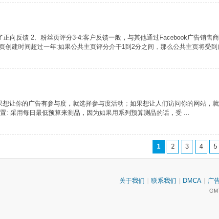
正向反馈 2、粉丝页评分3-4:客户反馈一般，与其他通过Facebook广告销售
主页创建时间超过一年:如果公共主页评分介干1到2分之间，那么公共主页将受到广
如果想让你的广告有参与度，就选择参与度活动；如果想让人们访问你的网站，就
设置: 采用每日最低预算来测品，因为如果用系列预算测品的话，受 ...
1
2
3
4
5
关于我们
|
联系我们
|
DMCA
|
广
GMT