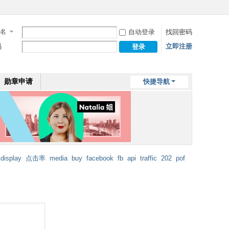
名
自动登录
找回密码
码
立即注册
登录
勋章申请
快捷导航
display
点击率
media
buy
facebook
fb
api
traffic
202
pof