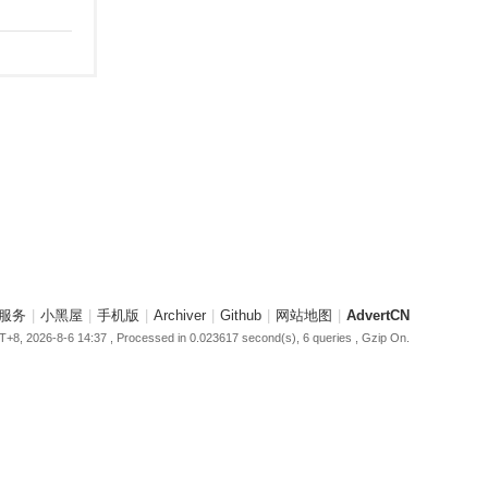
服务
|
小黑屋
|
手机版
|
Archiver
|
Github
|
网站地图
|
AdvertCN
+8, 2026-8-6 14:37
, Processed in 0.023617 second(s), 6 queries , Gzip On.