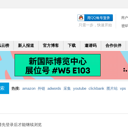
用户
只需一步，快速开始
密
风云榜
新人报道
官方博客
下载
邀请码
合作伙伴
索
热搜:
amazon
外链
adwords
采集
youtube
clickbank
图片站
vps
mobi
二个月
leadbolt
代理
请先登录后才能继续浏览