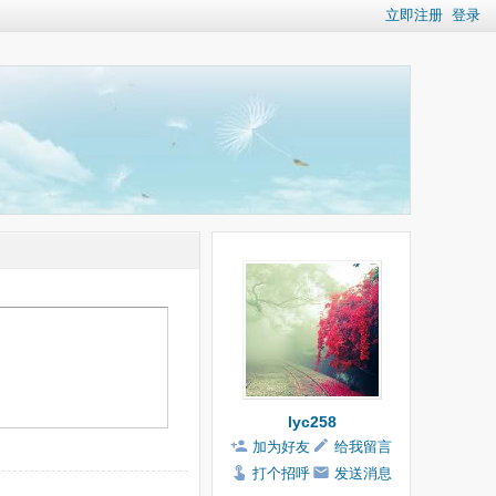
立即注册
登录
lyc258
加为好友
给我留言
打个招呼
发送消息