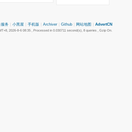
告服务
|
小黑屋
|
手机版
|
Archiver
|
Github
|
网站地图
|
AdvertCN
T+8, 2026-8-6 08:35
, Processed in 0.030711 second(s), 8 queries , Gzip On.