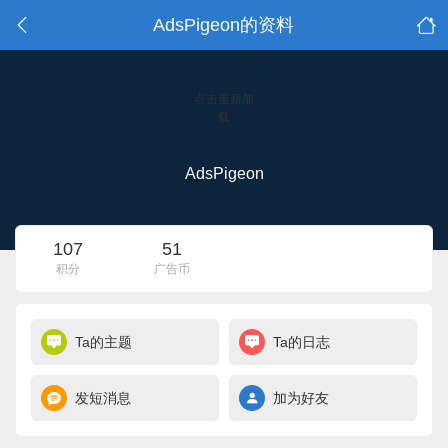
AdsPigeon的资料
点击重新加
载
AdsPigeon
107
51
积分
广告币
Ta的主题
Ta的日志
发短消息
加为好友