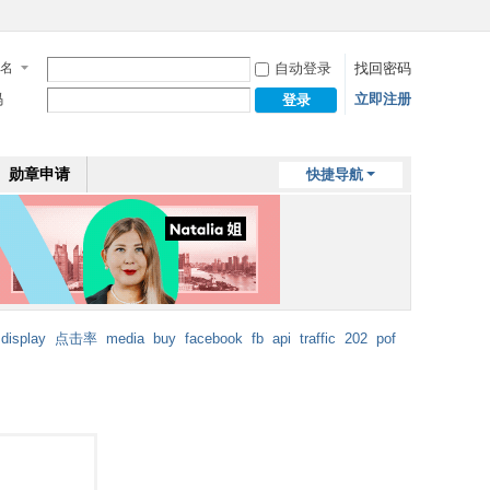
名
自动登录
找回密码
码
立即注册
登录
勋章申请
快捷导航
display
点击率
media
buy
facebook
fb
api
traffic
202
pof