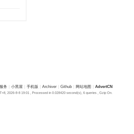
服务
|
小黑屋
|
手机版
|
Archiver
|
Github
|
网站地图
|
AdvertCN
+8, 2026-8-8 19:01
, Processed in 0.028420 second(s), 6 queries , Gzip On.