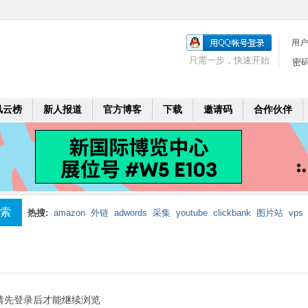
用户
只需一步，快速开始
密
风云榜
新人报道
官方博客
下载
邀请码
合作伙伴
索
热搜:
amazon
外链
adwords
采集
youtube
clickbank
图片站
vps
mobi
二个月
leadbolt
代理
请先登录后才能继续浏览