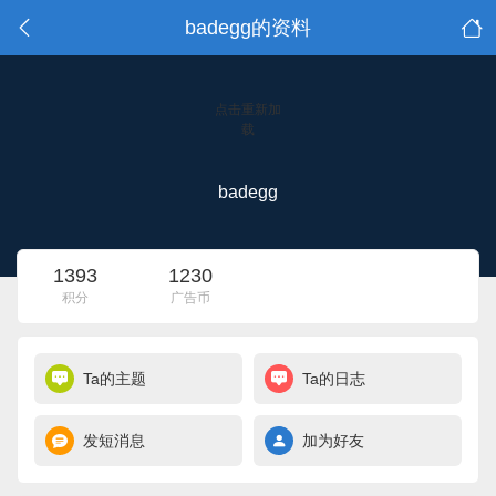
badegg的资料
点击重新加
载
badegg
1393
1230
积分
广告币
Ta的主题
Ta的日志
发短消息
加为好友