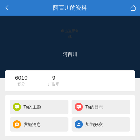
阿百川的资料
点击重新加
载
阿百川
6010
9
积分
广告币
Ta的主题
Ta的日志
发短消息
加为好友