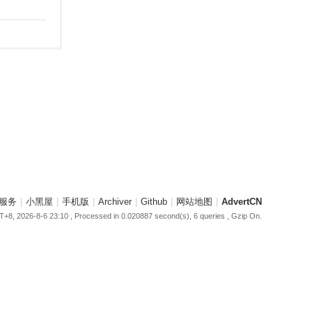
服务
|
小黑屋
|
手机版
|
Archiver
|
Github
|
网站地图
|
AdvertCN
+8, 2026-8-6 23:10
, Processed in 0.020887 second(s), 6 queries , Gzip On.