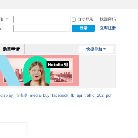
名
自动登录
找回密码
码
立即注册
登录
勋章申请
快捷导航
display
点击率
media
buy
facebook
fb
api
traffic
202
pof