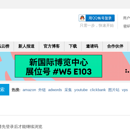
用户
只需一步，快速开始
密
风云榜
新人报道
官方博客
下载
邀请码
合作伙伴
索
热搜:
amazon
外链
adwords
采集
youtube
clickbank
图片站
vps
mobi
二个月
leadbolt
代理
请先登录后才能继续浏览