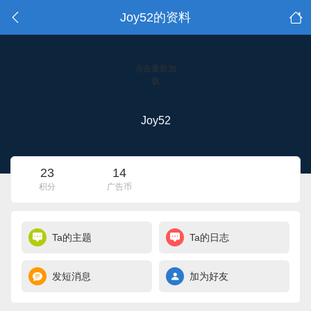
Joy52的资料
点击重新加
载
Joy52
23
14
积分
广告币
Ta的主题
Ta的日志
发短消息
加为好友